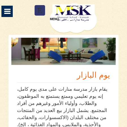
Manarat School Menu
E
MENU
من نحن
13
المناهج الدراسية
3
الخدمات العلاجية
9
المرافق
9
يوم البازار
التسجيل
2
يقام بازار مدرسة منارات على مدى يوم كامل،
الفاعليات
2
إنه يوم تعليمي وممتع يستمتع به الموظفون،
والطلاب، وأولياء الأمور وغيرهم من أفراد
التوظيف
3
المجتمع. يشمل البازار بيع العديد من المنتجات
اتصل بنا
من مختلف البلدان (الاكسسوارات، والحقائب،
والأحذية، والملابس، والمواد الغذائية ، الخ).