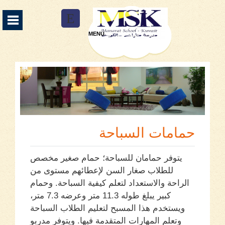
Manarat School Menu
E
MENU
من نحن
13
المناهج الدراسية
3
الخدمات العلاجية
9
المرافق
9
حمامات السباحة
التسجيل
2
يتوفر حمامان للسباحة؛ حمام صغير مخصص
الفاعليات
2
للطلاب صغار السن لإعطائهم مستوى من
الراحة والاستعداد لتعلم كيفية السباحة. وحمام
التوظيف
3
كبير يبلغ طوله 11.3 متر وعرضه 7.3 متر،
اتصل بنا
ويستخدم هذا المسبح لتعليم الطلاب السباحة
وتعلم المهارات المتقدمة فيها. ويتوفر مدربو