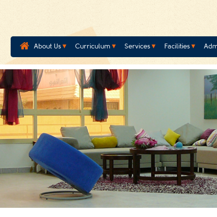
About Us
Curriculum
Services
Facilities
Adm