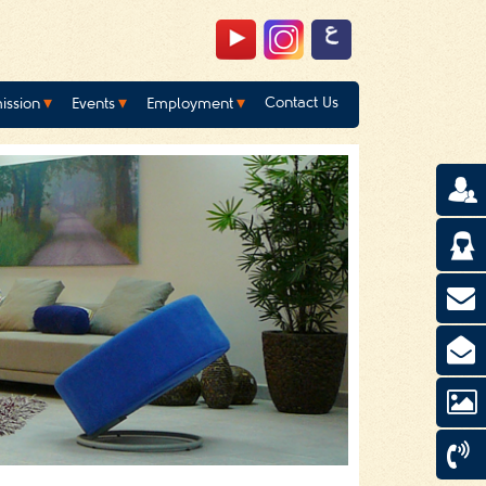
Contact Us
ission
Events
Employment