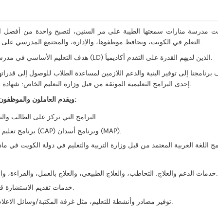
ت مدرسة منارات سمعتها الطيبة على مر السنين، لتصبح واحدة من أفضل ال
التعلم في الكويت، ويحافظ موظفوها، والإدارة، والمجتمع المدرسي على أعلى المعايير في هذا الصدد والسعي باستمرار للتميز.
هدف التعليم الأساسي في مدرستنا هو التركيز على تعليم الطلاب ذوي صعوبات التعلم (LD) الذين لديهم القدرة على التقدم أكاديمياَ.
برنامجنا إلى توفير البنية والدعم اللازمين لمساعدة الطلاب للوصول إلى قدراتهم
إحدى البرامج التعليمية الموثقة من قبل وزارة التعليم الخاص: شهادة الثانوية العامة (أدبي أوعلمي) أو شهادة برنامج أسدان.
ويقدم العاملون والموظفون لدينا من معلمين ومدربين وموظفين الدعم من خلال:
البرامج التي تركز على الطالب والتي تقوم على التعاون وتقديم التعليم المتصل بالحياة.
برنامج تعليم ثنائي في مرحلة الثانوية : برنامج التحدي الأكاديمي (CAP) وبرنامج أسدان (MAP).
خدمات الدعم والعلاج: التخاطب، والعلاج الطبيعي، والعلاج بالعمل، والقراءة، والرياضيات، وتعديل السلوك وتقديم المشورة المهنية.
خدمات تقديم الاستشارة قصيرة المدى والتدخل في الأزمات وخدمات الاختبار.
توفير مصادر وأنشطة للتعليم، مثل غرفة المكتبة/وسائل الاعلام، التربية الفنية، الكمبيوتر، التربية البدنية والسباحة.